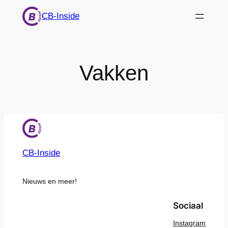
Ga
CB-Inside
naar
de
inhoud
Vakken
CB-Inside
Nieuws en meer!
Sociaal
Instagram