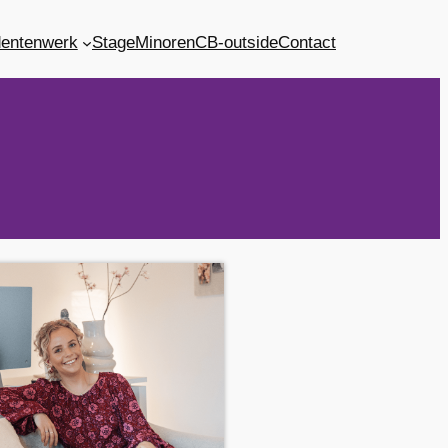
dentenwerk
Stage
Minoren
CB-outside
Contact