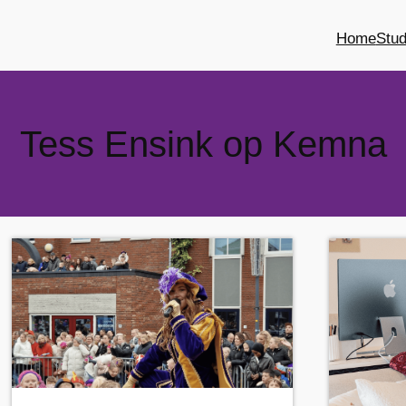
Home
Stu
Tess Ensink op Kemna