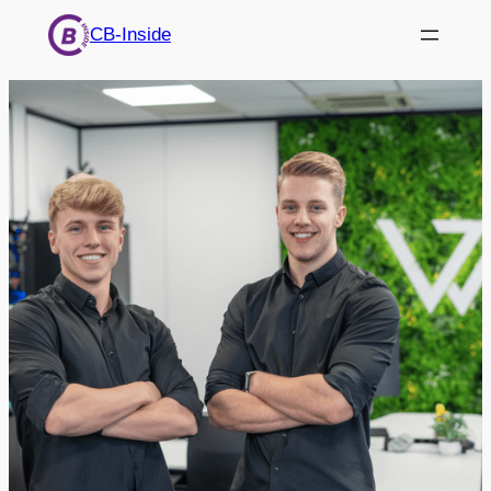
Ga
CB-Inside
naar
de
inhoud